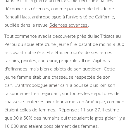
dans le film
La guerre du feu
, est bien écornée par les
découvertes récentes, comme par exemple l'étude de
Randall Haas, anthropologue à l’université de Californie,
publiée dans la revue
Sciences advances
.
Tout commence avec la découverte près du lac Titicaca au
Pérou du squelette d’une
jeune fille
datant de moins 9 000
ans avant notre ère. Elle était entourée de ses armes :
racloirs, pointes, couteaux, projectiles. Il ne s'agit pas
d'offrandes, mais bien d'objets de son quotidien. Cette
jeune femme était une chasseuse respectée de son
clan. L
'anthropologue américain
a poussé plus loin son
raisonnement en regardant, sur toutes les sépultures de
chasseurs enterrés avec leur armes en Amérique, combien
étaient celles de femmes. Réponse : 11 sur 27. Il estime
que 30 à 50% des humains qui traquaient le gros gibier il y a
10 000 ans étaient possiblement des femmes.