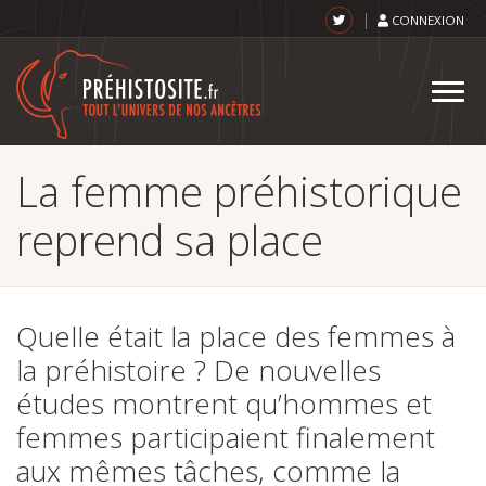
Menu
Aller
CONNEXION
au
top
contenu
principal
TOG
NAVI
La femme préhistorique
reprend sa place
Quelle était la place des femmes à
la préhistoire ? De nouvelles
études montrent qu’hommes et
femmes participaient finalement
aux mêmes tâches, comme la