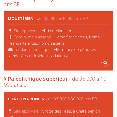
ans BP
MOUSTÉRIEN
- de 100 000 à 30 000 ans BP
Site éponyme :
Abri du Moustier
Type humain associé :
Homo floresiensis, Homo
neandertalensis, Homo sapiens
Tendance climatique :
Alternance de périodes
tempérées et froides (glaciations).
Paléolithique supérieur
- de 35 000 à 10
000 ans BP
CHÂTELPERRONIEN
- de 35 000 à 30 000 ans BP
Site éponyme :
Grotte des Fées, à Châtelperron