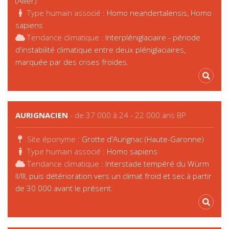
(Allier)
Type humain associé :
Homo neandertalensis, Homo
sapiens
Tendance climatique :
Interpléniglaciaire - période
d'instabilité climatique entre deux pléniglaciaires,
marquée par des crises froides.
AURIGNACIEN
- de 37 000 à 24 - 22 000 ans BP
Site éponyme :
Grotte d'Aurignac (Haute-Garonne)
Type humain associé :
Homo sapiens
Tendance climatique :
Interstade tempéré du Würm
II/III, puis détérioration vers un climat froid et sec à partir
de 30 000 avant le présent.