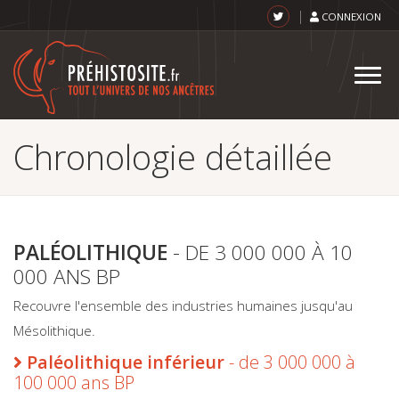
Menu
Aller
CONNEXION
au
top
contenu
principal
TOG
NAVI
Chronologie détaillée
PALÉOLITHIQUE
- DE 3 000 000 À 10
000 ANS BP
Recouvre l'ensemble des industries humaines jusqu'au
Mésolithique.
Paléolithique inférieur
- de 3 000 000 à
100 000 ans BP